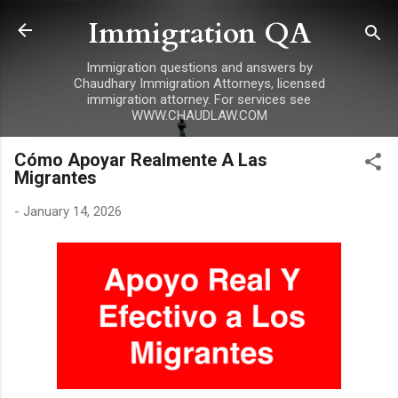
Immigration QA
Skip to main content
Immigration questions and answers by
Chaudhary Immigration Attorneys, licensed
immigration attorney. For services see
WWW.CHAUDLAW.COM
Cómo Apoyar Realmente A Las
Migrantes
-
January 14, 2026